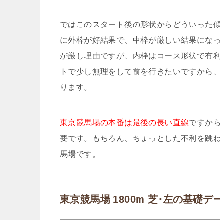
ではこのスタート後の形状からどういった
に外枠が好結果で、中枠が厳しい結果になっ
が厳し理由ですが、内枠はコース形状で有
トで少し無理をして前を行きたいですから
ります。
東京競馬場の本番は最後の長い直線
ですか
要です。もちろん、ちょっとした不利を跳
馬場です。
東京競馬場 1800m 芝･左の基礎デ