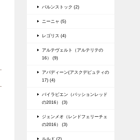
バルンストック (2)
ニーニャ (5)
レゴリス (4)
アルテヴェルト（アルテリテの
16） (9)
アバディーン(アスクデピュティの
17) (4)
バイラビエン（パッションレッド
の2016） (3)
ジェンメオ（レンドフェリーチェ
の2016） (3)
ルルド (2)