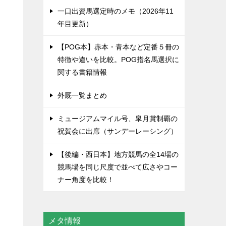
一口出資馬選定時のメモ（2026年11
年目更新）
【POG本】赤本・青本など定番５冊の
特徴や違いを比較。POG指名馬選択に
関する書籍情報
外厩一覧まとめ
ミュージアムマイル号、皐月賞制覇の
祝賀会に出席（サンデーレーシング）
【後編・西日本】地方競馬の全14場の
競馬場を同じ尺度で並べて広さやコー
ナー角度を比較！
メタ情報