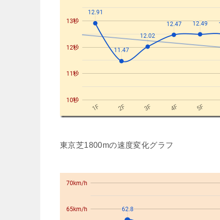
東京芝1800mの速度変化グラフ