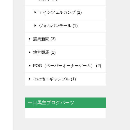
アインツェルカンプ (1)
ヴォルパンテール (1)
競馬新聞 (3)
地方競馬 (1)
POG（ペーパーオーナーゲーム） (2)
その他・ギャンブル (1)
一口馬主ブログパーツ