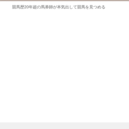
競馬歴20年超の馬券師が本気出して競馬を見つめる