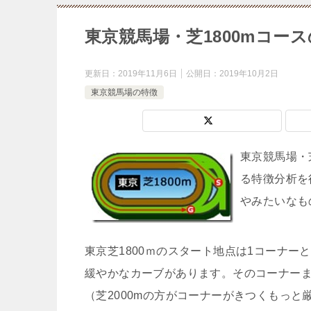
東京競馬場・芝1800mコー
更新日：
2019年11月6日
公開日：
2019年10月2日
東京競馬場の特徴
東京競馬場・
る特徴分析を
やみたいなも
東京芝1800ｍのスタート地点は1コーナ
緩やかなカーブがあります。そのコーナーま
（芝2000mの方がコーナーがきつくもっと