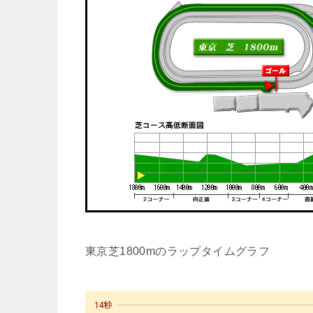
東京芝1800mのラップタイムグラフ