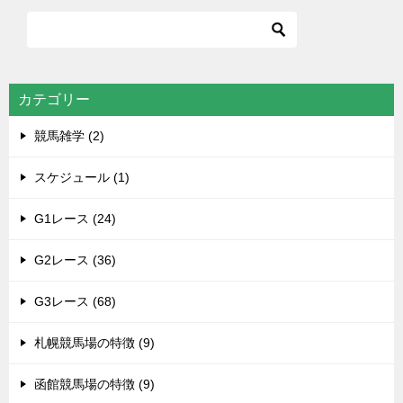
ビ
ゲ
ー
シ
カテゴリー
ョ
競馬雑学 (2)
ン
スケジュール (1)
G1レース (24)
G2レース (36)
G3レース (68)
札幌競馬場の特徴 (9)
函館競馬場の特徴 (9)