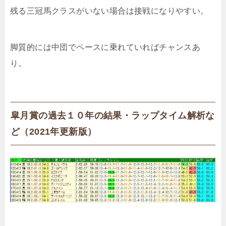
残る三冠馬クラスがいない場合は接戦になりやすい。
脚質的には中団でペースに乗れていればチャンスあ
り。
皐月賞の過去１０年の結果・ラップタイム解析な
ど（2021年更新版）