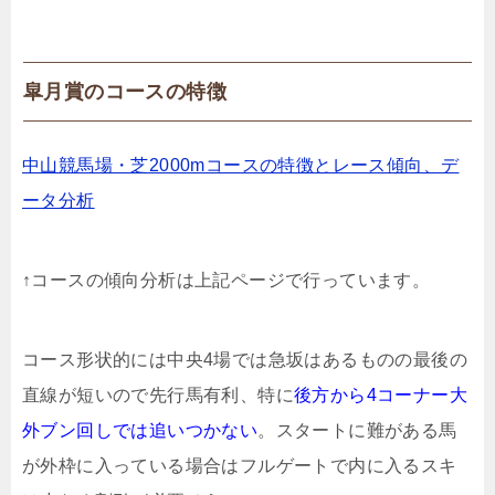
皐月賞のコースの特徴
中山競馬場・芝2000mコースの特徴とレース傾向、デ
ータ分析
↑コースの傾向分析は上記ページで行っています。
コース形状的には中央4場では急坂はあるものの最後の
直線が短いので先行馬有利、特に
後方から4コーナー大
外ブン回しでは追いつかない
。スタートに難がある馬
が外枠に入っている場合はフルゲートで内に入るスキ