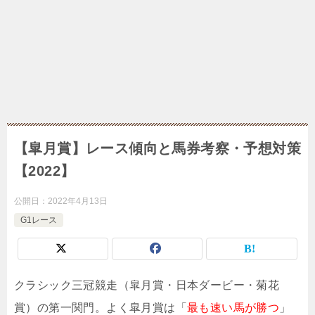
【皐月賞】レース傾向と馬券考察・予想対策
【2022】
公開日：
2022年4月13日
G1レース
クラシック三冠競走（皐月賞・日本ダービー・菊花
賞）の第一関門。よく皐月賞は「
最も速い馬が勝つ
」