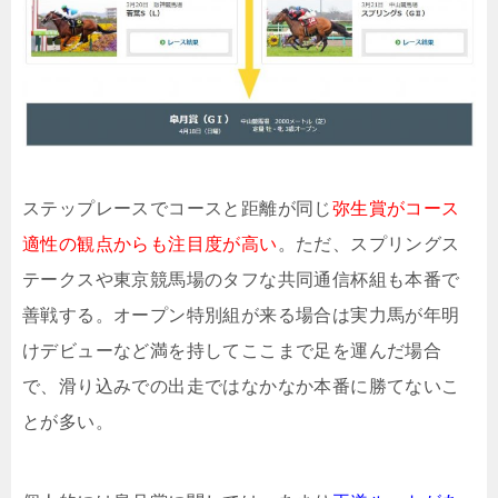
ステップレースでコースと距離が同じ
弥生賞がコース
適性の観点からも注目度が高い
。ただ、スプリングス
テークスや東京競馬場のタフな共同通信杯組も本番で
善戦する。オープン特別組が来る場合は実力馬が年明
けデビューなど満を持してここまで足を運んだ場合
で、滑り込みでの出走ではなかなか本番に勝てないこ
とが多い。