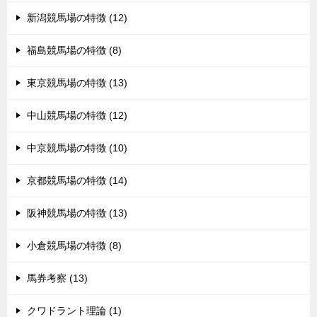
新潟競馬場の特徴 (12)
福島競馬場の特徴 (8)
東京競馬場の特徴 (13)
中山競馬場の特徴 (12)
中京競馬場の特徴 (10)
京都競馬場の特徴 (14)
阪神競馬場の特徴 (13)
小倉競馬場の特徴 (8)
馬券考察 (13)
クワドラント理論 (1)