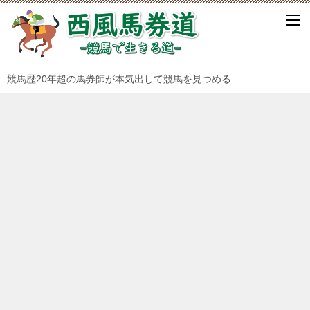
競馬歴20年超の馬券師が本気出して競馬を見つめる