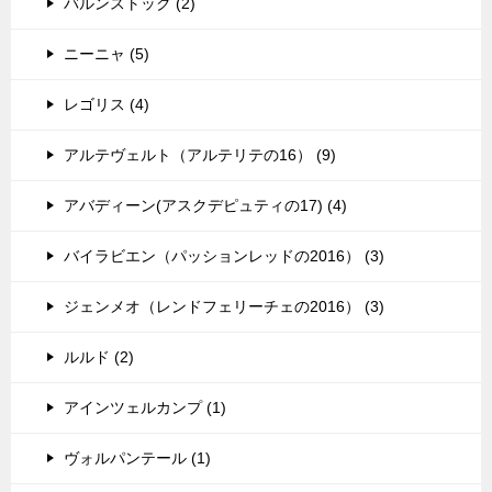
バルンストック (2)
ニーニャ (5)
レゴリス (4)
アルテヴェルト（アルテリテの16） (9)
アバディーン(アスクデピュティの17) (4)
バイラビエン（パッションレッドの2016） (3)
ジェンメオ（レンドフェリーチェの2016） (3)
ルルド (2)
アインツェルカンプ (1)
ヴォルパンテール (1)