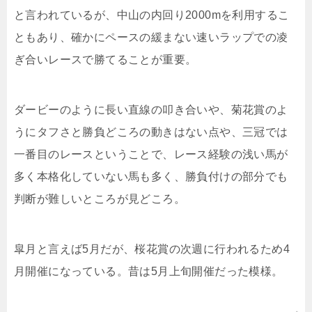
と言われているが、中山の内回り2000mを利用するこ
ともあり、確かにペースの緩まない速いラップでの凌
ぎ合いレースで勝てることが重要。
ダービーのように長い直線の叩き合いや、菊花賞のよ
うにタフさと勝負どころの動きはない点や、三冠では
一番目のレースということで、レース経験の浅い馬が
多く本格化していない馬も多く、勝負付けの部分でも
判断が難しいところが見どころ。
皐月と言えば5月だが、桜花賞の次週に行われるため4
月開催になっている。昔は5月上旬開催だった模様。