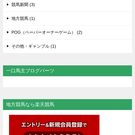
競馬新聞 (3)
地方競馬 (1)
POG（ペーパーオーナーゲーム） (2)
その他・ギャンブル (1)
一口馬主ブログパーツ
地方競馬なら楽天競馬