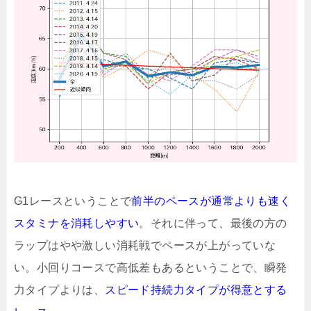
G1レースということで
前半のペースが通常よりも速く
スタミナを消耗しやすい
。それに伴って、最後の方の
ラップはやや激しい消耗戦でペースが上がっていな
い。小回りコースで高低差もあるということで、瞬発
力タイプよりは、
スピード持続力タイプが得意とする