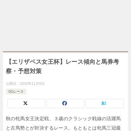
【エリザベス女王杯】レース傾向と馬券考
察・予想対策
公開日：
2022年11月9日
G1レース
秋の牝馬女王決定戦、３歳のクラシック戦線の活躍馬
と古馬勢とが対決するレース。もともとは牝馬三冠最