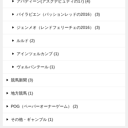
アバディーン(アスクデピュティの17) (4)
バイラビエン（パッションレッドの2016） (3)
ジェンメオ（レンドフェリーチェの2016） (3)
ルルド (2)
アインツェルカンプ (1)
ヴォルパンテール (1)
競馬新聞 (3)
地方競馬 (1)
POG（ペーパーオーナーゲーム） (2)
その他・ギャンブル (1)