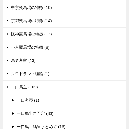
中京競馬場の特徴 (10)
京都競馬場の特徴 (14)
阪神競馬場の特徴 (13)
小倉競馬場の特徴 (8)
馬券考察 (13)
クワドラント理論 (1)
一口馬主 (109)
一口考察 (1)
一口馬出走予定 (33)
一口馬主結果まとめて (16)