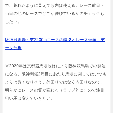
で、荒れたように見えても内は使える。レース前日・
当日の他のレースでどこが伸びているかのチェックも
したい。
阪神競馬場・芝2200mコースの特徴とレース傾向、デ
ータ分析
※2020年は京都競馬場改修により阪神競馬場での開催
になる。阪神開催2周目にあたり馬場に関してはいつも
よりは良くなりそう。外回りではなく内回りなので、
明らかにレースの質が変わる（ラップ的に）ので注目
狙い馬は変えていきたい。