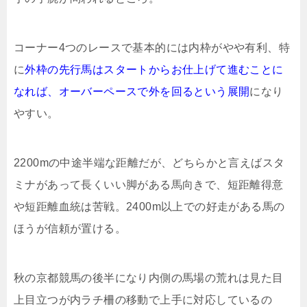
コーナー4つのレースで基本的には内枠がやや有利、特
に
外枠の先行馬はスタートからお仕上げて進むことに
なれば、オーバーペースで外を回るという展開
になり
やすい。
2200mの中途半端な距離だが、どちらかと言えばスタ
ミナがあって長くいい脚がある馬向きで、短距離得意
や短距離血統は苦戦。2400m以上での好走がある馬の
ほうが信頼が置ける。
秋の京都競馬の後半になり内側の馬場の荒れは見た目
上目立つが内ラチ柵の移動で上手に対応しているの