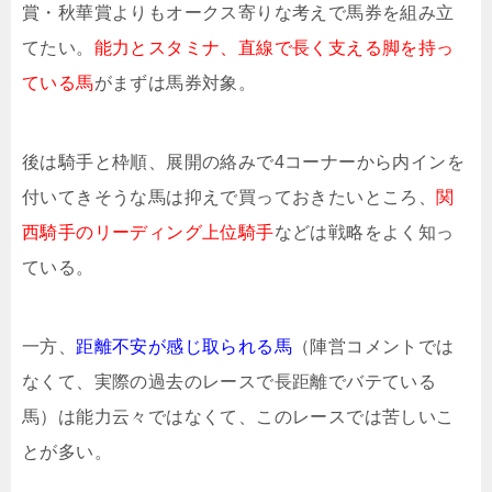
賞・秋華賞よりもオークス寄りな考えで馬券を組み立
てたい。
能力とスタミナ、直線で長く支える脚を持っ
ている馬
がまずは馬券対象。
後は騎手と枠順、展開の絡みで4コーナーから内インを
付いてきそうな馬は抑えで買っておきたいところ、
関
西騎手のリーディング上位騎手
などは戦略をよく知っ
ている。
一方、
距離不安が感じ取られる馬
（陣営コメントでは
なくて、実際の過去のレースで長距離でバテている
馬）は能力云々ではなくて、このレースでは苦しいこ
とが多い。