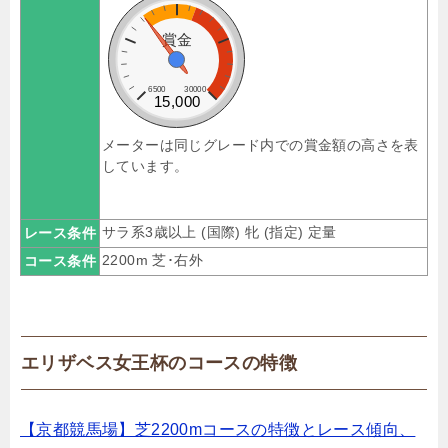
賞金
6500
30000
15,000
メーターは同じグレード内での賞金額の高さを表
しています。
サラ系3歳以上 (国際) 牝 (指定) 定量
レース条件
2200m 芝･右外
コース条件
エリザベス女王杯のコースの特徴
【京都競馬場】芝2200mコースの特徴とレース傾向、