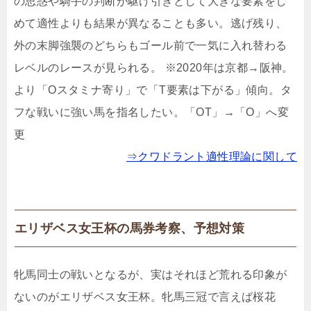
の思惑や騎手の判断が駆け引きとして大きな要素をし
めて適性よりも結果が異なることも多い。逃げ残り、
外の末脚強襲のどちらもゴール前で一気に入れ替わる
レベルのレースが見られる。 ※2020年は京都→阪神。
より「Oスタミナ寄り」で「T要素は下がる」傾向。タ
フな戦いに強い馬を指名したい。「OT」→「O」へ変
更
⇒クワドラント適性理論に関して
エリザベス女王杯の馬券考察、予想対策
牝馬同士の戦いとなるが、実はそれほど荒れる印象が
ないのがエリザベス女王杯。牝馬三冠で言えば桜花