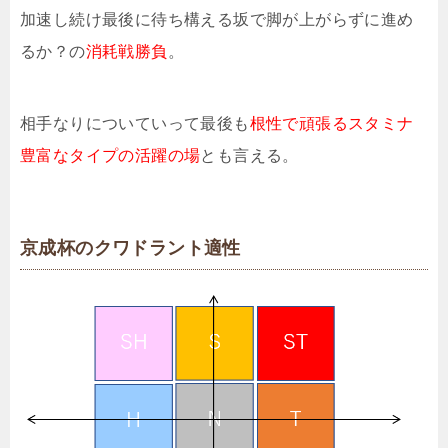
加速し続け最後に待ち構える坂で脚が上がらずに進め
るか？の
消耗戦勝負
。
相手なりについていって最後も
根性で頑張るスタミナ
豊富なタイプの活躍の場
とも言える。
京成杯のクワドラント適性