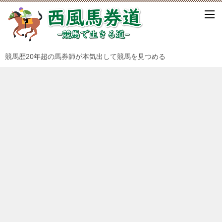
競馬歴20年超の馬券師が本気出して競馬を見つめる