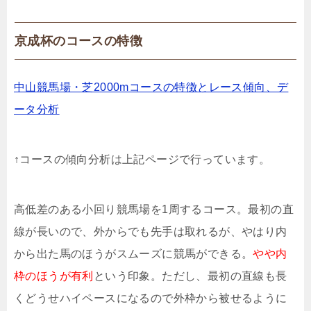
京成杯のコースの特徴
中山競馬場・芝2000mコースの特徴とレース傾向、デ
ータ分析
↑コースの傾向分析は上記ページで行っています。
高低差のある小回り競馬場を1周するコース。最初の直
線が長いので、外からでも先手は取れるが、やはり内
から出た馬のほうがスムーズに競馬ができる。
やや内
枠のほうが有利
という印象。ただし、最初の直線も長
くどうせハイペースになるので外枠から被せるように