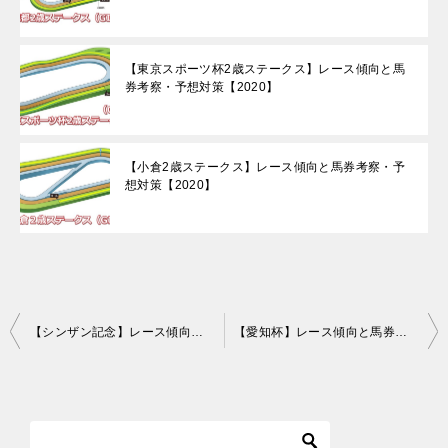
【東京スポーツ杯2歳ステークス】レース傾向と馬
券考察・予想対策【2020】
【小倉2歳ステークス】レース傾向と馬券考察・予
想対策【2020】
投
【シンザン記念】レース傾向と馬券考察・予想対策【2021】
【愛知杯】レース傾向と馬券考察・予想対策【2021】
稿
ナ
ビ