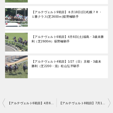
【アルテヴェルト9戦目】８月18日(日)札幌７Ｒ・
１勝クラス(芝2600ｍ)荻野極騎手
【アルテヴェルト6戦目】4月6日(土)福島・3歳未勝
利（芝2600m）荻野極騎手
【アルテヴェルト4戦目】1/27（日）京都・3歳未
勝利（芝2200・混）松山弘平騎手
投
【アルテヴェルト6戦目】4月6日(土)福島・3歳未勝利（芝2600m）荻野極騎手
【アルテヴェルト8戦目】7月13日(土)函館・3歳未勝利（芝2600m）荻野極騎手
稿