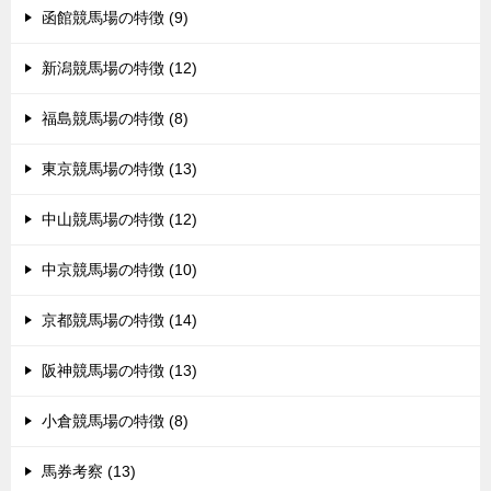
函館競馬場の特徴 (9)
新潟競馬場の特徴 (12)
福島競馬場の特徴 (8)
東京競馬場の特徴 (13)
中山競馬場の特徴 (12)
中京競馬場の特徴 (10)
京都競馬場の特徴 (14)
阪神競馬場の特徴 (13)
小倉競馬場の特徴 (8)
馬券考察 (13)