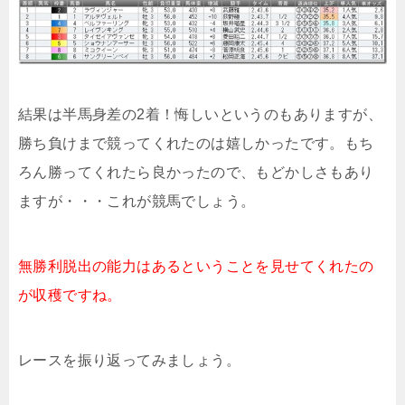
結果は半馬身差の2着！悔しいというのもありますが、
勝ち負けまで競ってくれたのは嬉しかったです。もち
ろん勝ってくれたら良かったので、もどかしさもあり
ますが・・・これが競馬でしょう。
無勝利脱出の能力はあるということを見せてくれたの
が収穫ですね。
レースを振り返ってみましょう。