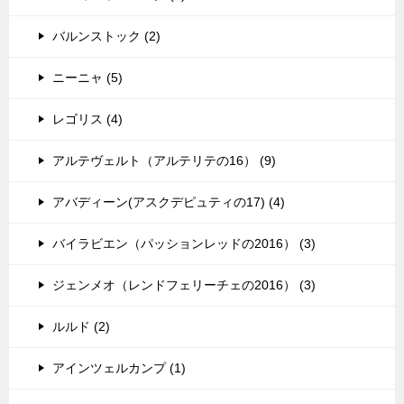
バルンストック (2)
ニーニャ (5)
レゴリス (4)
アルテヴェルト（アルテリテの16） (9)
アバディーン(アスクデピュティの17) (4)
バイラビエン（パッションレッドの2016） (3)
ジェンメオ（レンドフェリーチェの2016） (3)
ルルド (2)
アインツェルカンプ (1)