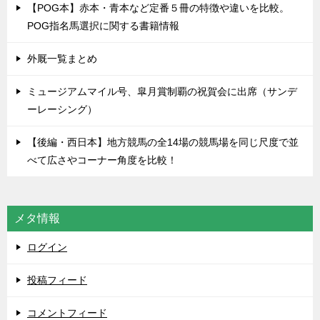
【POG本】赤本・青本など定番５冊の特徴や違いを比較。
POG指名馬選択に関する書籍情報
外厩一覧まとめ
ミュージアムマイル号、皐月賞制覇の祝賀会に出席（サンデ
ーレーシング）
【後編・西日本】地方競馬の全14場の競馬場を同じ尺度で並
べて広さやコーナー角度を比較！
メタ情報
ログイン
投稿フィード
コメントフィード