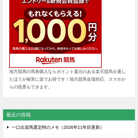
地方競馬の馬券購入ならポイント還元のある楽天競馬を通し
たほうが確実に楽でお得です！地方競馬全場対応、スマホか
らの投票もできます。
最近の投稿
一口出資馬選定時のメモ（2026年11年目更新）