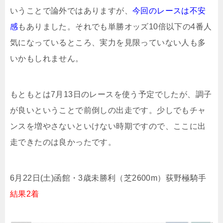
いうことで論外ではありますが、
今回のレースは不安
感
もありました。それでも単勝オッズ10倍以下の4番人
気になっているところ、実力を見限っていない人も多
いかもしれません。
もともとは7月13日のレースを使う予定でしたが、調子
が良いということで前倒しの出走です。少しでもチャ
ンスを増やさないといけない時期ですので、ここに出
走できたのは良かったです。
6月22日(土)函館・3歳未勝利（芝2600m）荻野極騎手
結果2着