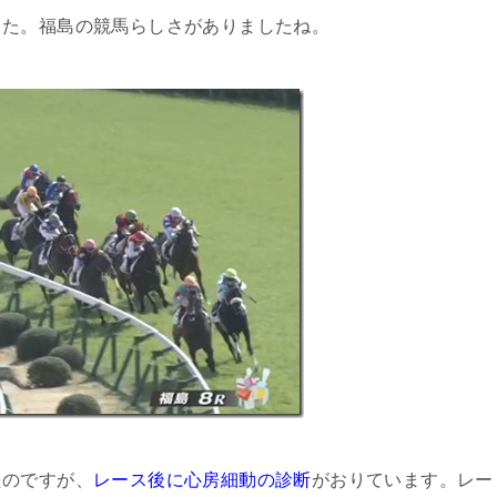
した。福島の競馬らしさがありましたね。
たのですが、
レース後に心房細動の診断
がおりています。レー