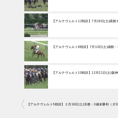
【アルテヴェルト12戦目】7月18日(土)函館
【アルテヴェルト8戦目】7月13日(土)函館・
【アルテヴェルト10戦目】12月21日(土)阪
投
稿