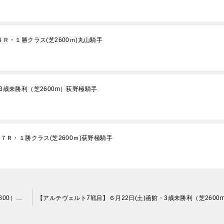
８Ｒ・１勝クラス(芝2600ｍ)丸山騎手
3歳未勝利（芝2600m）荻野極騎手
神７Ｒ・１勝クラス(芝2600ｍ)荻野極騎手
【アルテヴェルト5戦目】２月16日(土)京都・3歳未勝利（ダ1800）ルメール騎手