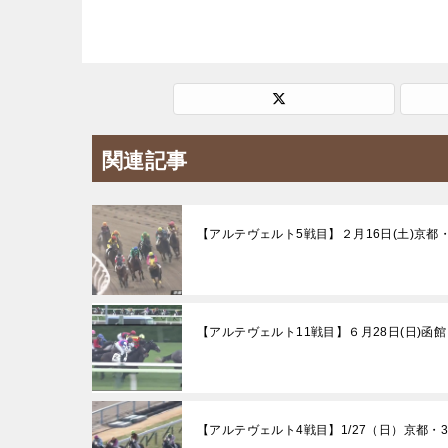
関連記事
【アルテヴェルト5戦目】２月16日(土)京都
【アルテヴェルト11戦目】６月28日(日)函館
【アルテヴェルト4戦目】1/27（日）京都・