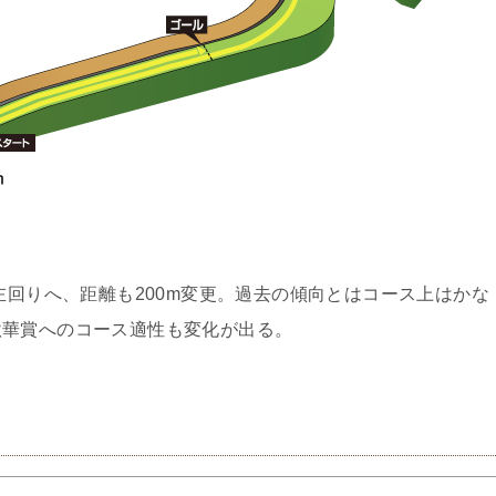
左回りへ、距離も200m変更。過去の傾向とはコース上はかな
秋華賞へのコース適性も変化が出る。