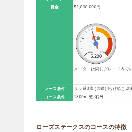
52,000,000円
賞金
賞金
3800
7000
5,200
メーターは同じグレード内で
サラ系3歳 (国際) 牝 (指定) 馬
レース条件
1800m 芝･右外
コース条件
ローズステークスのコースの特徴