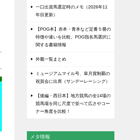
一口出資馬選定時のメモ（2026年11
年目更新）
【POG本】赤本・青本など定番５冊の
特徴や違いを比較。POG指名馬選択に
関する書籍情報
外厩一覧まとめ
ミュージアムマイル号、皐月賞制覇の
祝賀会に出席（サンデーレーシング）
【後編・西日本】地方競馬の全14場の
競馬場を同じ尺度で並べて広さやコー
ナー角度を比較！
メタ情報