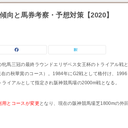
向と馬券考察・予想対策【2020】
時の牝馬三冠の最終ラウンドエリザベス女王杯のトライアル戦
在の秋華賞のコース）。1984年にG2戦として格付け、1996
トライアルとして指定され阪神競馬場の2000m戦となる。
利用とコースが変更
となり、現在の阪神競馬場芝1800mの外