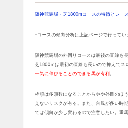
阪神競馬場・芝1800mコースの特徴とレー
↑コースの傾向分析は上記ページで行ってい
阪神競馬場の外回りコースは最後の直線も
芝1800ｍは最初の直線も長いので抑えて
一気に伸びることのできる馬が有利
。
枠順は多頭数になることからやや外目のほ
えないリスクが有る。また、台風が多い時
ては傾向が少し変わるので注意したい。重