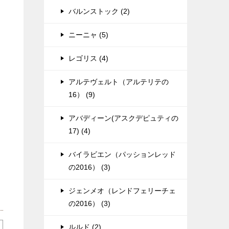
バルンストック (2)
ニーニャ (5)
レゴリス (4)
アルテヴェルト（アルテリテの
16） (9)
アバディーン(アスクデピュティの
17) (4)
バイラビエン（パッションレッド
の2016） (3)
ジェンメオ（レンドフェリーチェ
の2016） (3)
ルルド (2)