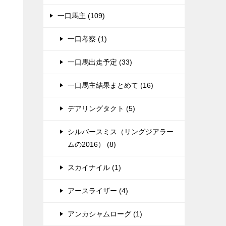
一口馬主 (109)
一口考察 (1)
一口馬出走予定 (33)
一口馬主結果まとめて (16)
デアリングタクト (5)
シルバースミス（リングジアラー
ムの2016） (8)
スカイナイル (1)
アースライザー (4)
アンカシャムローグ (1)