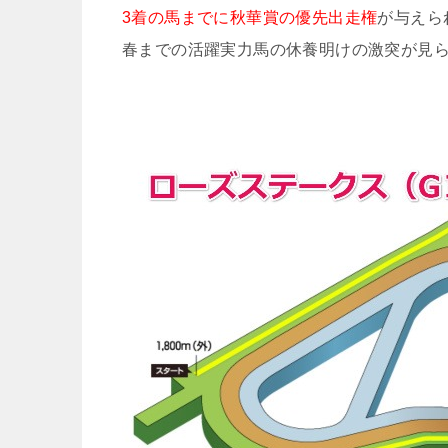
3着の馬までに秋華賞の優先出走権
が与えら
春までの活躍実力馬の休養明けの激突が見