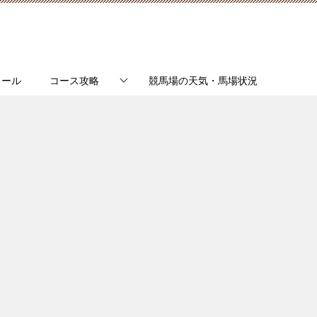
ィール
コース攻略
競馬場の天気・馬場状況