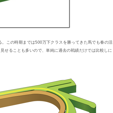
れる。この時期までは500万下クラスを勝ってきた馬でも春の活
を見せることも多いので、単純に過去の戦績だけでは比較しに