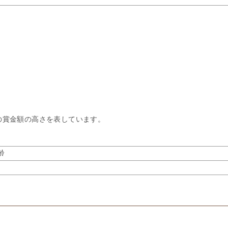
の賞金額の高さを表しています。
齢