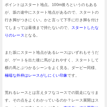
ポイントはスタート地点。100m後ろというのもある
が、坂の途中にスタート地点があるので、スタートの
行き脚がつきにくい。かと言って下手に行き脚を付け
てしまっては最後まで持たないので、
スタートしたな
りのレース
となる。
また坂にスタート地点があるレースはいずれもそうだ
が、ゲートを出た後に馬がよれやすく、スタートして
横の馬とぶつかるシーンをよく見る。ダービー同様、
極端な外枠はレースがしにくい印象
です。
荒れるレースとは言えタフなコースでの競走になりま
す。その点をよくわかっているのか？レース展開はス