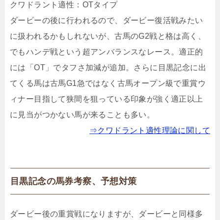
クワドラント適性：OTタイプ
ダービーの後に行われるので、ダービー復活戦みたい
に扱われるかもしれないが、古馬のG2戦と格は高く、
でもハンデ戦という超アンバランスなレース。適正的
には「OT」でタフさ加減が追加。さらに目黒記念に出
てくる馬は古馬G1急ではなく古馬オープン級で重賞ウ
ィナー目指して狭間を狙っている印象が強く適正以上
に見当がつかない馬が来ることも多い。
⇒クワドラント適性理論に関して
目黒記念の馬券考察、予想対策
ダービー後の重賞戦になりますが、ダービーと同様多