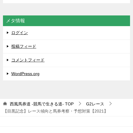
メタ情報
ログイン
投稿フィード
コメントフィード
WordPress.org
西風馬券道 -競馬で生きる道-
TOP
G2レース
【目黒記念】レース傾向と馬券考察・予想対策【2021】