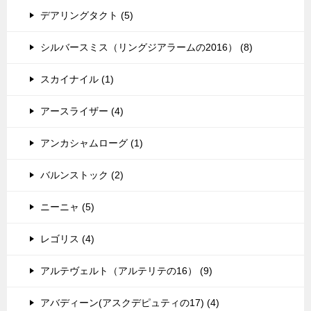
デアリングタクト (5)
シルバースミス（リングジアラームの2016） (8)
スカイナイル (1)
アースライザー (4)
アンカシャムローグ (1)
バルンストック (2)
ニーニャ (5)
レゴリス (4)
アルテヴェルト（アルテリテの16） (9)
アバディーン(アスクデピュティの17) (4)