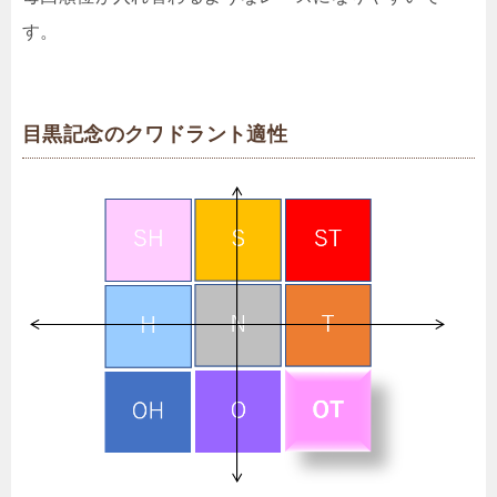
す。
目黒記念のクワドラント適性