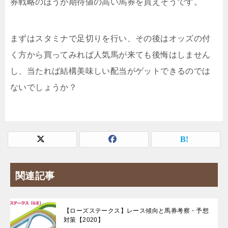
券戦略のほうが期待値の高い馬券を買えそうです。
まずはスタミナで足切りを行い、その後はオッズの付
く方から買ってみれば人気馬が来ても後悔はしません
し、当たれば結構美味しい配当がゲットできるのでは
ないでしょうか？
関連記事
【ローズステークス】レース傾向と馬券考察・予想
対策【2020】