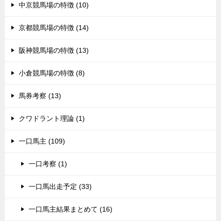
中京競馬場の特徴 (10)
京都競馬場の特徴 (14)
阪神競馬場の特徴 (13)
小倉競馬場の特徴 (8)
馬券考察 (13)
クワドラント理論 (1)
一口馬主 (109)
一口考察 (1)
一口馬出走予定 (33)
一口馬主結果まとめて (16)