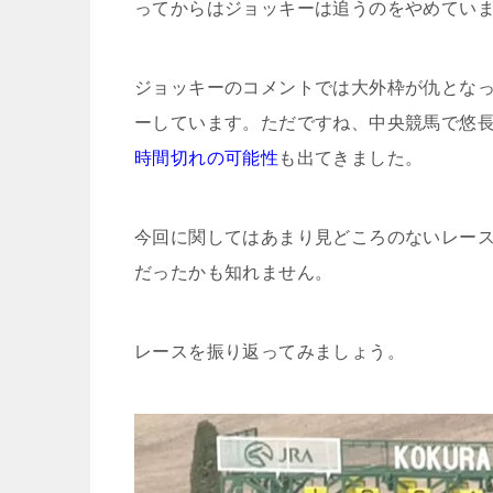
ってからはジョッキーは追うのをやめてい
ジョッキーのコメントでは大外枠が仇とな
ーしています。ただですね、中央競馬で悠
時間切れの可能性
も出てきました。
今回に関してはあまり見どころのないレース
だったかも知れません。
レースを振り返ってみましょう。