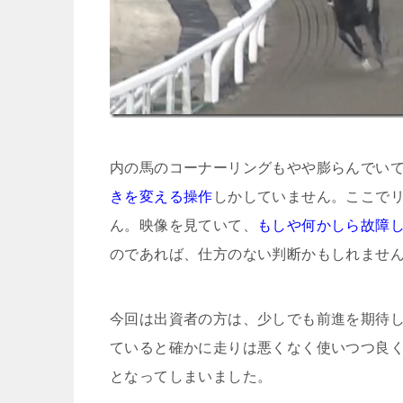
内の馬のコーナーリングもやや膨らんでい
きを変える操作
しかしていません。ここで
ん。映像を見ていて、
もしや何かしら故障
のであれば、仕方のない判断かもしれませ
今回は出資者の方は、少しでも前進を期待
ていると確かに走りは悪くなく使いつつ良
となってしまいました。