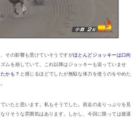
て、その影響も受けていそうですが
ほとんどジョッキーは口向
リズムを崩していて、これ以降はジョッキーも追っていませ
したかも？
と感じるほどでしたが無駄な体力を使うのをやめた
ん。
していたと思います。私もそうでした。前走の走りっぷりを見
くなりそうな雰囲気はあります。しかし、今回に限っては後退