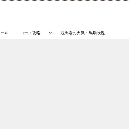
ィール
コース攻略
競馬場の天気・馬場状況