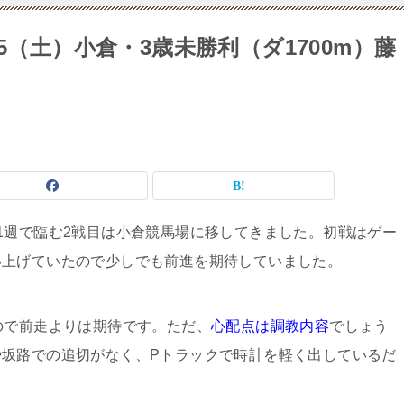
5（土）小倉・3歳未勝利（ダ1700m）藤
1週で臨む2戦目は小倉競馬場に移してきました。初戦はゲー
い上げていたので少しでも前進を期待していました。
ので前走よりは期待です。ただ、
心配点は調教内容
でしょう
坂路での追切がなく、Pトラックで時計を軽く出しているだ