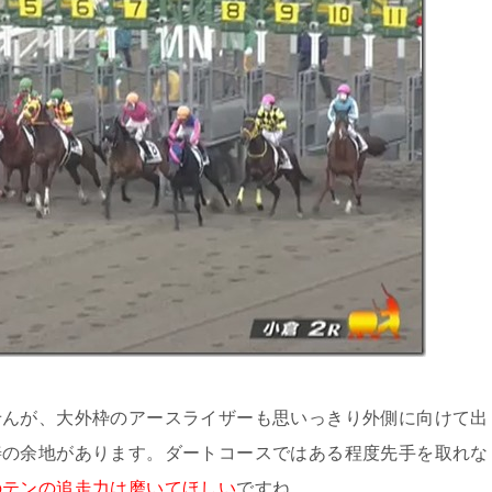
せんが、大外枠のアースライザーも思いっきり外側に向けて出
善の余地があります。ダートコースではある程度先手を取れな
のテンの追走力は磨いてほしい
ですね。