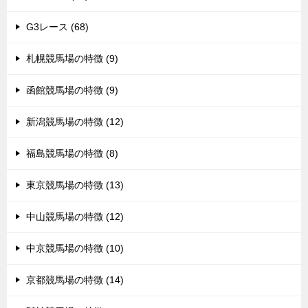
G3レース (68)
札幌競馬場の特徴 (9)
函館競馬場の特徴 (9)
新潟競馬場の特徴 (12)
福島競馬場の特徴 (8)
東京競馬場の特徴 (13)
中山競馬場の特徴 (12)
中京競馬場の特徴 (10)
京都競馬場の特徴 (14)