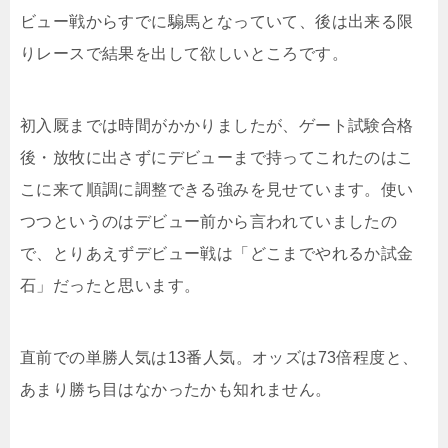
ビュー戦からすでに騸馬となっていて、後は出来る限
りレースで結果を出して欲しいところです。
初入厩までは時間がかかりましたが、ゲート試験合格
後・放牧に出さずにデビューまで持ってこれたのはこ
こに来て順調に調整できる強みを見せています。使い
つつというのはデビュー前から言われていましたの
で、とりあえずデビュー戦は「どこまでやれるか試金
石」だったと思います。
直前での単勝人気は13番人気。オッズは73倍程度と、
あまり勝ち目はなかったかも知れません。