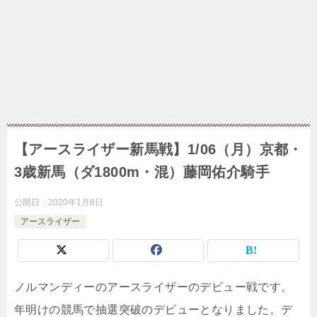
【アースライザー新馬戦】1/06（月）京都・
3歳新馬（ダ1800m・混）藤岡佑介騎手
公開日：
2020年1月6日
アースライザー
ノルマンディーのアースライザーのデビュー戦です。
年明けの競馬で抽選突破のデビューとなりました。デ