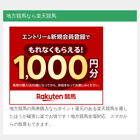
地方競馬なら楽天競馬
地方競馬の馬券購入ならポイント還元のある楽天競馬を通し
たほうが確実に楽でお得です！地方競馬全場対応、スマホか
らの投票もできます。