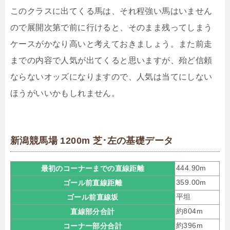
このクラスに出てくる馬は、それ程強い馬はいません
ので展開次第で前に行けると、そのまま残ってしまう
ケースがかなり高いと考えておきましょう。また前走
までの内容で人気が出てくると思いますが、殆ど信頼
ならないオッズになりますので、人気は当てにしない
ほうがいいかもしれません。
新潟競馬場 1200m 芝･左の基礎データ
444.90m
最初のコーナーまでの直線距離
359.00m
ゴール前直線距離
平坦
ゴール前直線坂
約804m
直線部分合計
約396m
コーナー部分合計