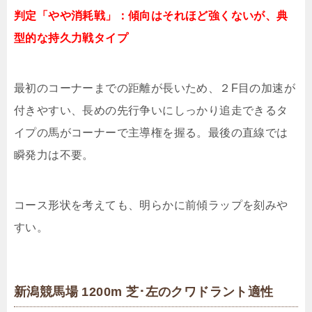
判定「やや消耗戦」：傾向はそれほど強くないが、典
型的な持久力戦タイプ
最初のコーナーまでの距離が長いため、２F目の加速が
付きやすい、長めの先行争いにしっかり追走できるタ
イプの馬がコーナーで主導権を握る。最後の直線では
瞬発力は不要。
コース形状を考えても、明らかに前傾ラップを刻みや
すい。
新潟競馬場 1200m 芝･左のクワドラント適性