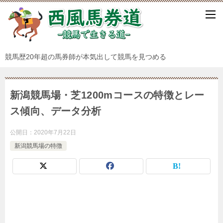
競馬歴20年超の馬券師が本気出して競馬を見つめる
新潟競馬場・芝1200mコースの特徴とレー
ス傾向、データ分析
公開日：
2020年7月22日
新潟競馬場の特徴