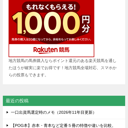
地方競馬の馬券購入ならポイント還元のある楽天競馬を通し
たほうが確実に楽でお得です！地方競馬全場対応、スマホか
らの投票もできます。
最近の投稿
一口出資馬選定時のメモ（2026年11年目更新）
【POG本】赤本・青本など定番５冊の特徴や違いを比較。