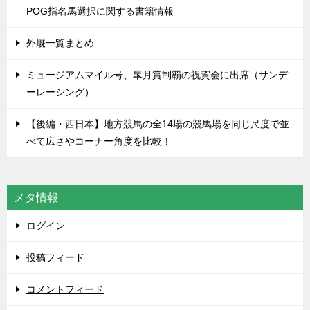
POG指名馬選択に関する書籍情報
外厩一覧まとめ
ミュージアムマイル号、皐月賞制覇の祝賀会に出席（サンデ
ーレーシング）
【後編・西日本】地方競馬の全14場の競馬場を同じ尺度で並
べて広さやコーナー角度を比較！
メタ情報
ログイン
投稿フィード
コメントフィード