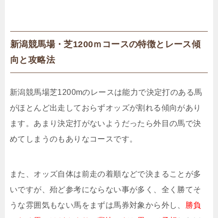
新潟競馬場・芝1200ｍコースの特徴とレース傾
向と攻略法
新潟競馬場芝1200mのレースは能力で決定打のある馬
がほとんど出走しておらずオッズが割れる傾向があり
ます。あまり決定打がないようだったら外目の馬で決
めてしまうのもありなコースです。
また、オッズ自体は前走の着順などで決まることが多
いですが、殆ど参考にならない事が多く、全く勝てそ
うな雰囲気もない馬をまずは馬券対象から外し、
勝負