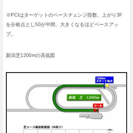
※PCIはターゲットのペースチェンジ指数、上がり3F
を分岐点とし50が中間、大きくなるほどペースアッ
プ。
新潟芝1200mの高低図