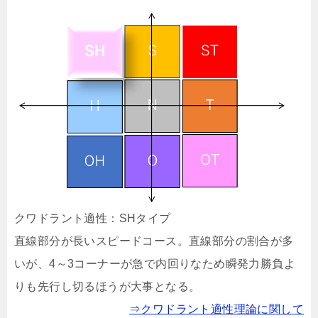
クワドラント適性：SHタイプ
直線部分が長いスピードコース。直線部分の割合が多
いが、4～3コーナーが急で内回りなため瞬発力勝負よ
りも先行し切るほうが大事となる。
⇒クワドラント適性理論に関して