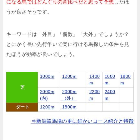
になる馬ではどんぐりの背比べだと思って予想
したほ
うが良さそうです。
キーワードは「外目」「偶数」「大外」でしょうか？
とにかく長い先行争いで楽に行ける馬探しの条件を見
たほうが効率が良いでしょう。
1000m
1200m
1400
1600
1800
m
m
m
芝
2000m
2000m
2200
2400
(内)
（外）
m
m
ダート
1200m
1800m
⇒新潟競馬場の更に細かいコース紹介と特徴