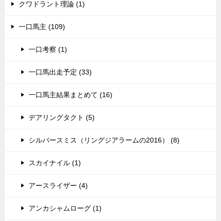
クワドラント理論 (1)
一口馬主 (109)
一口考察 (1)
一口馬出走予定 (33)
一口馬主結果まとめて (16)
デアリングタクト (5)
シルバースミス（リングジアラームの2016） (8)
スカイナイル (1)
アースライザー (4)
アンカシャムローグ (1)