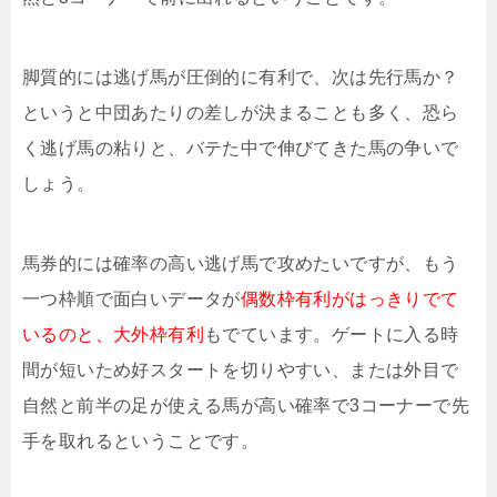
脚質的には逃げ馬が圧倒的に有利で、次は先行馬か？
というと中団あたりの差しが決まることも多く、恐ら
く逃げ馬の粘りと、バテた中で伸びてきた馬の争いで
しょう。
馬券的には確率の高い逃げ馬で攻めたいですが、もう
一つ枠順で面白いデータが
偶数枠有利がはっきりでて
いるのと、大外枠有利
もでています。ゲートに入る時
間が短いため好スタートを切りやすい、または外目で
自然と前半の足が使える馬が高い確率で3コーナーで先
手を取れるということです。