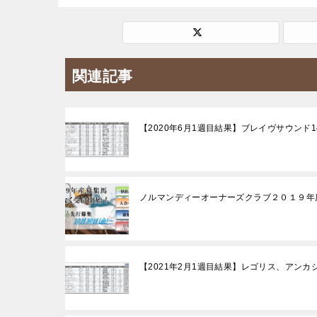
関連記事
【2020年6月1週目結果】ブレイヴサウンド1
ノルマンディーオーナーズクラブ２０１９年
【2021年2月1週目結果】レゴリス、アン