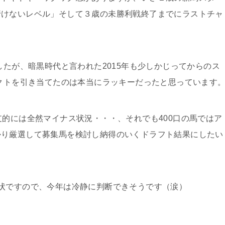
行けないレベル」そして３歳の未勝利戦終了までにラストチャ
。
したが、暗黒時代と言われた2015年も少しかじってからのス
タクトを引き当てたのは本当にラッキーだったと思っています
支的には全然マイナス状況・・・、それでも400口の馬ではア
かり厳選して募集馬を検討し納得のいくドラフト結果にしたい
状ですので、今年は冷静に判断できそうです（涙）