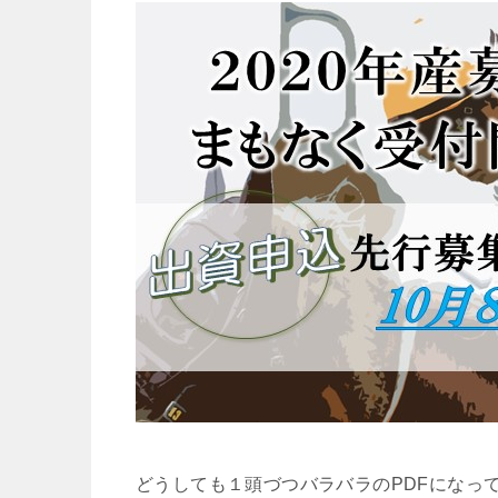
どうしても１頭づつバラバラのPDFになっ