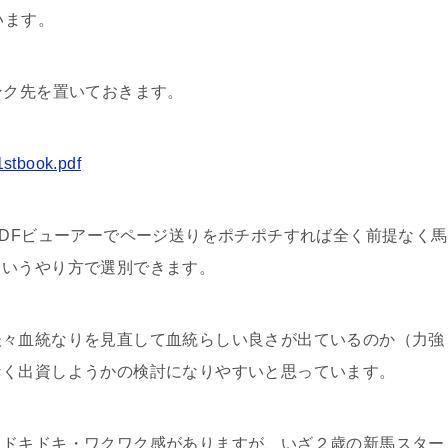
います。
ンク先を置いておきます。
stbook.pdf
PDFビューアーでページ送りをポチポチすれば全く前提なく馬
というやり方で選別できます。
後々血統なりを見直して血統らしい良さが出ているのか（力強
なく出資しようかの検討になりやすいと思っています。
、ドキドキ・ワクワク感がありますが、いざ２歳の新馬スター