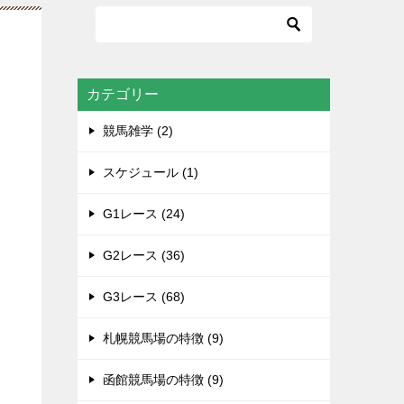
カテゴリー
競馬雑学 (2)
スケジュール (1)
G1レース (24)
G2レース (36)
G3レース (68)
札幌競馬場の特徴 (9)
函館競馬場の特徴 (9)