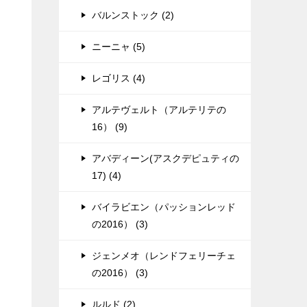
バルンストック (2)
ニーニャ (5)
レゴリス (4)
アルテヴェルト（アルテリテの
。
16） (9)
アバディーン(アスクデピュティの
17) (4)
バイラビエン（パッションレッド
の2016） (3)
ジェンメオ（レンドフェリーチェ
の2016） (3)
ルルド (2)