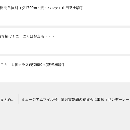
・開聞岳特別（ダ1700m・混・ハンデ）山田敬士騎手
が勝ち抜け！ニーニャは好走も・・・
神７Ｒ・１勝クラス(芝2600ｍ)荻野極騎手
ノルマンディーオーナーズクラブ２０１９年度募集カタログをまとめました