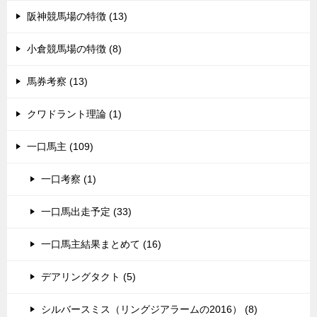
阪神競馬場の特徴 (13)
小倉競馬場の特徴 (8)
馬券考察 (13)
クワドラント理論 (1)
一口馬主 (109)
一口考察 (1)
一口馬出走予定 (33)
一口馬主結果まとめて (16)
デアリングタクト (5)
シルバースミス（リングジアラームの2016） (8)