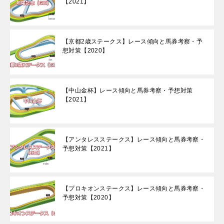
【2021】
【京都2歳ステークス】レース傾向と馬券考察・予
想対策【2020】
【中山金杯】レース傾向と馬券考察・予想対策
【2021】
【アンタレスステークス】レース傾向と馬券考察・
予想対策【2021】
【プロキオンステークス】レース傾向と馬券考察・
予想対策【2020】