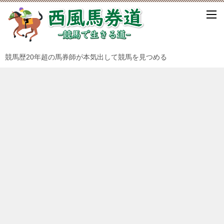
競馬歴20年超の馬券師が本気出して競馬を見つめる