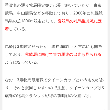
重賞名の通り牝馬限定競走は受け継いでいたが、東京
競馬、中山競馬などを移動しており、2000年に札幌競
馬場の芝1800m競走として、
夏競馬の牝馬重賞戦に定
着
している。
馬齢は3歳限定だったが、現在3歳以上と古馬にも開放
しており、
秋競馬に向けて実力馬達の出走も見られる
ようになっている。
なお、3歳牝馬限定戦でクイーンカップというものがあ
り、それと混同しやすいので注意。クイーンカップは3
歳春の牝馬クラシック戦線の前哨戦の位置づけ。