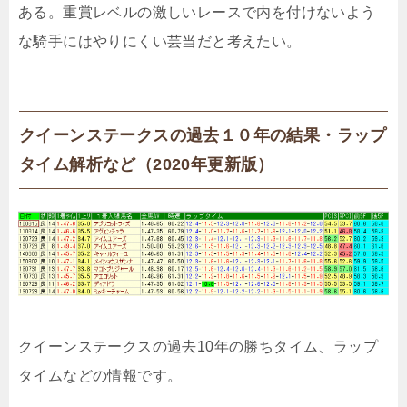
ある。重賞レベルの激しいレースで内を付けないよう
な騎手にはやりにくい芸当だと考えたい。
クイーンステークスの過去１０年の結果・ラップ
タイム解析など（2020年更新版）
クイーンステークスの過去10年の勝ちタイム、ラップ
タイムなどの情報です。