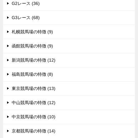
G2レース (36)
G3レース (68)
札幌競馬場の特徴 (9)
函館競馬場の特徴 (9)
新潟競馬場の特徴 (12)
福島競馬場の特徴 (8)
東京競馬場の特徴 (13)
中山競馬場の特徴 (12)
中京競馬場の特徴 (10)
京都競馬場の特徴 (14)