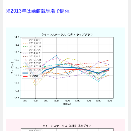
※2013年は函館競馬場で開催