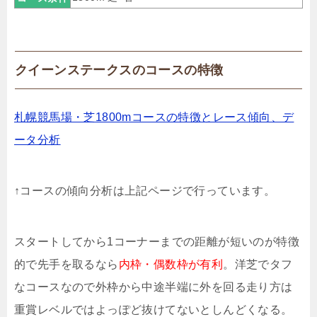
クイーンステークスのコースの特徴
札幌競馬場・芝1800mコースの特徴とレース傾向、デ
ータ分析
↑コースの傾向分析は上記ページで行っています。
スタートしてから1コーナーまでの距離が短いのが特徴
的で先手を取るなら
内枠・偶数枠が有利
。洋芝でタフ
なコースなので外枠から中途半端に外を回る走り方は
重賞レベルではよっぽど抜けてないとしんどくなる。