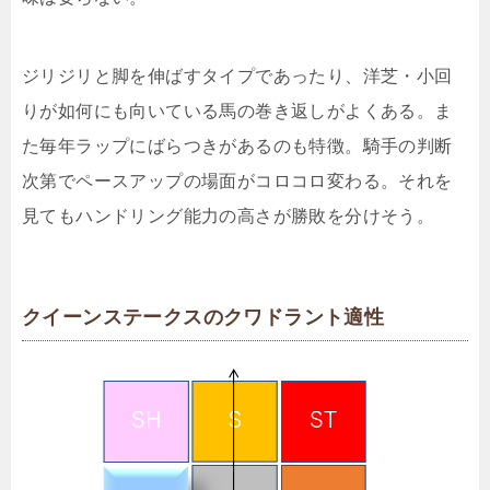
ジリジリと脚を伸ばすタイプであったり、洋芝・小回
りが如何にも向いている馬の巻き返しがよくある。ま
た毎年ラップにばらつきがあるのも特徴。騎手の判断
次第でペースアップの場面がコロコロ変わる。それを
見てもハンドリング能力の高さが勝敗を分けそう。
クイーンステークスのクワドラント適性