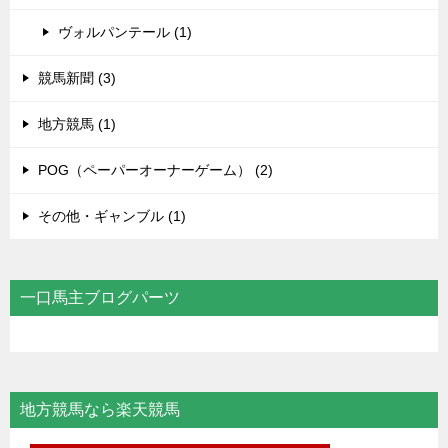
ヴォルパンテール (1)
競馬新聞 (3)
地方競馬 (1)
POG（ペーパーオーナーゲーム） (2)
その他・ギャンブル (1)
一口馬主ブログパーツ
地方競馬なら楽天競馬