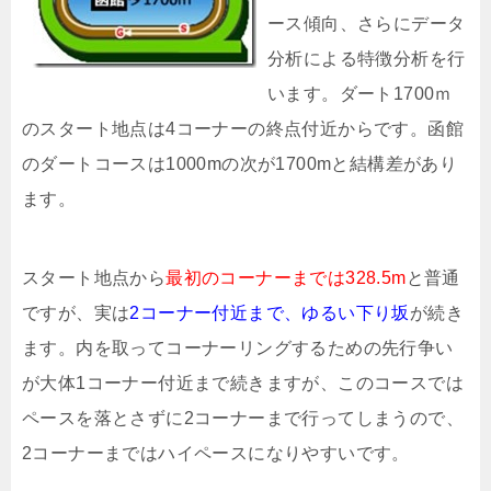
ース傾向、さらにデータ
分析による特徴分析を行
います。ダート1700ｍ
のスタート地点は4コーナーの終点付近からです。函館
のダートコースは1000mの次が1700mと結構差があり
ます。
スタート地点から
最初のコーナーまでは328.5m
と普通
ですが、実は
2コーナー付近まで、ゆるい下り坂
が続き
ます。内を取ってコーナーリングするための先行争い
が大体1コーナー付近まで続きますが、このコースでは
ペースを落とさずに2コーナーまで行ってしまうので、
2コーナーまではハイペースになりやすいです。