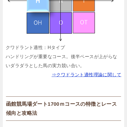
クワドラント適性：Hタイプ
ハンドリングが重要なコース。後半ペースが上がらな
いダラダラとした馬の実力競い合い。
⇒クワドラント適性理論に関して
函館競馬場ダート1700ｍコースの特徴とレース
傾向と攻略法