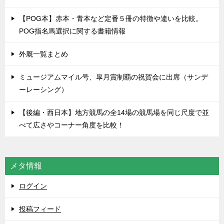
【POG本】赤本・青本など定番５冊の特徴や違いを比較。
POG指名馬選択に関する書籍情報
外厩一覧まとめ
ミュージアムマイル号、皐月賞制覇の祝賀会に出席（サンデ
ーレーシング）
【後編・西日本】地方競馬の全14場の競馬場を同じ尺度で並
べて広さやコーナー角度を比較！
メタ情報
ログイン
投稿フィード