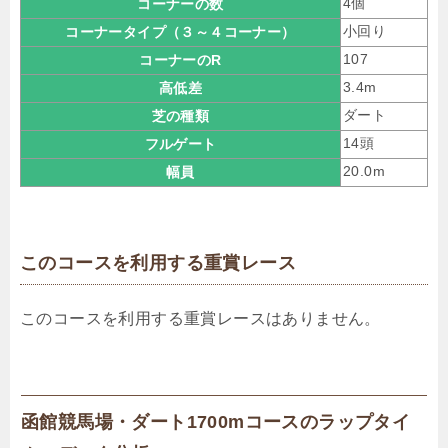
4個
コーナーの数
小回り
コーナータイプ（３～４コーナー）
107
コーナーのR
3.4m
高低差
ダート
芝の種類
14頭
フルゲート
20.0m
幅員
このコースを利用する重賞レース
このコースを利用する重賞レースはありません。
函館競馬場・ダート1700mコースのラップタイ