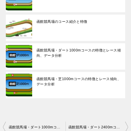
函館競馬場のコース紹介と特徴
函館競馬場・ダート1000mコースの特徴とレース傾
向、データ分析
函館競馬場・芝1000mコースの特徴とレース傾向、
データ分析
投
函館競馬場・ダート1000mコースの特徴とレース傾向、データ分析
函館競馬場・ダート2400mコースの特徴とレース傾向、データ分析