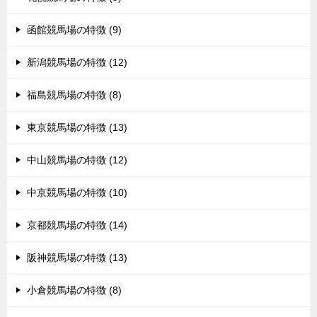
函館競馬場の特徴 (9)
新潟競馬場の特徴 (12)
福島競馬場の特徴 (8)
東京競馬場の特徴 (13)
中山競馬場の特徴 (12)
中京競馬場の特徴 (10)
京都競馬場の特徴 (14)
阪神競馬場の特徴 (13)
小倉競馬場の特徴 (8)