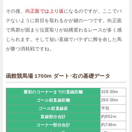
その後、
向正面では上り坂
になるのですが、ここでバ
テないように前目を取れるかが鍵の一つです。向正面
で馬群が固まり位置取りが結構変わるレースが多く感
じられます。そして短い直線でバテずに脚を余した馬
が勝つ消耗戦ですね。
函館競馬場 1700m ダート･右の基礎データ
328.50m
最初のコーナーまでの直線距離
260.00m
ゴール前直線距離
平坦
ゴール前直線坂
約952m
直線部分合計
約748m
コーナー部分合計