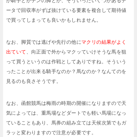
か騎手とかテンの脚とか、そういったいくつかあるデ
ータで回収率がずば抜けている要素を複合して期待値
で買ってしまっても良いかもしれません。
なお、脚質では逃げや先行の他に
マクリの結果がよく
出ていて
、向正面で外からマクッていけそうな馬を狙
って買うというのは作戦としてありですね。そういう
ったことが出来る騎手なのか？馬なのか？なんてのを
見るのも良さそうです。
なお、函館競馬は梅雨の時期の開催になりますので天
気によっては、重馬場などダートでも軽い馬場になっ
ていることもあり、馬券の組み立ては天候次第でもガ
ラッと変わりますので注意が必要です。