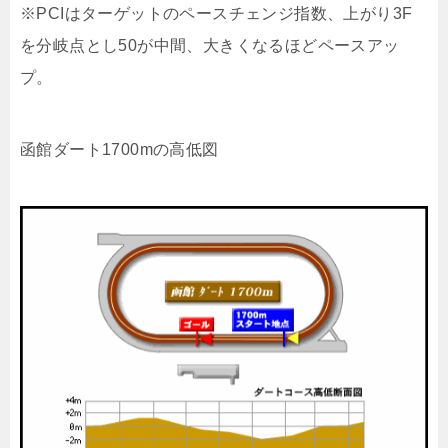
※PCIはターゲットのペースチェンジ指数、上がり3F
を分岐点とし50が中間、大きくなるほどペースアッ
プ。
函館ダート1700mの高低図