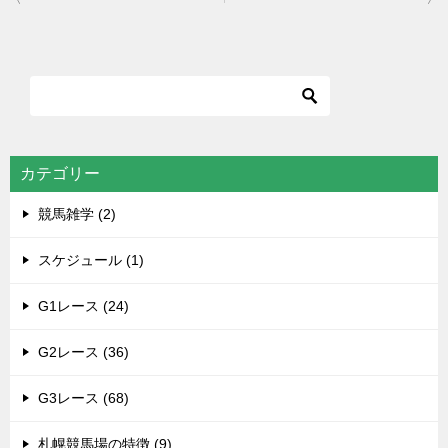
稿
ナ
ビ
ゲ
ー
シ
カテゴリー
ョ
競馬雑学 (2)
ン
スケジュール (1)
G1レース (24)
G2レース (36)
G3レース (68)
札幌競馬場の特徴 (9)