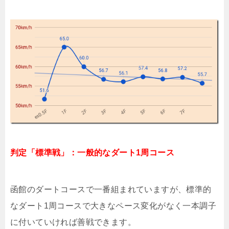
判定「標準戦」：一般的なダート1周コース
函館のダートコースで一番組まれていますが、標準的
なダート1周コースで大きなペース変化がなく一本調子
に付いていければ善戦できます。