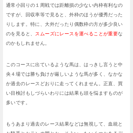
通常小回りの１周戦では距離損の少ない内枠有利なの
ですが、回収率等で見ると、外枠のほうが優秀だった
りします。特に、大外だったり偶数枠の方が多少良い
のを見ると、
スムーズにレースを運べることが重要
な
のかもしれません。
このコースに出ているような馬は、はっきし言うと中
央４場では勝ち負けが厳しいような馬が多く、なかな
か過去のレースどおりに走ってくれません。正直、買
い目検討もしづらいわりには結果も頭を悩ますものが
多いです。
もうあまり過去のレース結果などは無視して、血統と